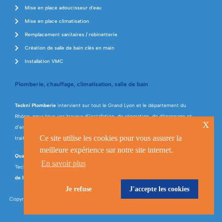
Mise en place adoucisseur d'eau
Mise en place climatisation
Remplacement sanitaires / robinetterie
Création de salle de bain clés en main
Installation VMC
Plomberie, chauffage, climatisation, salle de bain
Teckni Plomberie
intervient sur tout le Grand Lyon et le département du
Rhône, pour tous vos travaux d’installation, de réparation, de dépannage et
x
d’entretien en plomberie, chauffage, climatisation, énergies renouvelables et
Ce site utilise les cookies pour vous assurer la
traitement de l’eau.
meilleure expérience sur notre site internet.
Qualifiée RGE
(Professionnel du Gaz, Qualibat et Qualipac), la société
En savoir plus
Teckni Plomberie réalise tous types de travaux liés à la
rénovation énergétique
de l’habitat
et propose la
création de salle de bains clés en main
.
Je refuse
J'accepte les cookies
Copyright © Teckni Plomberie 2023 •
Mentions légales
• Réalisé par
Studio Nineteen
•
Crédits photos
Pexels.com
/ Fournisseurs