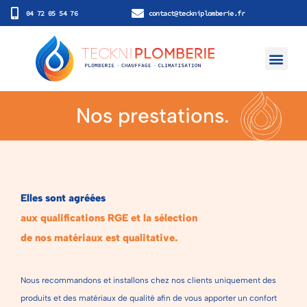
04 72 05 54 76
contact@teckniplomberie.fr
Nos prestatio
Nos réalisatio
Nos prestations.
Elles sont agréées
aux qualifications RGE et la sélection
de nos matériaux est qualitative.
Nous recommandons et installons chez nos clients uniquement des
produits et des matériaux de qualité afin de vous apporter un confort