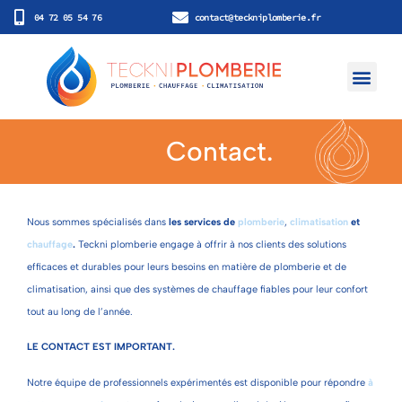
04 72 05 54 76
contact@teckniplomberie.fr
Nos prestatio
Nos réalisatio
Contact.
Nous sommes spécialisés dans
les services de
plomberie
,
climatisation
et
chauffage
.
Teckni plomberie engage à offrir à nos clients des solutions
efficaces et durables pour leurs besoins en matière de plomberie et de
climatisation, ainsi que des systèmes de chauffage fiables pour leur confort
tout au long de l’année.
LE CONTACT EST IMPORTANT.
Notre équipe de professionnels expérimentés est disponible pour répondre
à