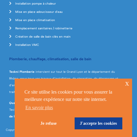
Installation pompe à chaleur
Mise en place adoucisseur d'eau
Mise en place climatisation
Remplacement sanitaires / robinetterie
Création de salle de bain clés en main
Installation VMC
Plomberie, chauffage, climatisation, salle de bain
Teckni Plomberie
intervient sur tout le Grand Lyon et le département du
Rhône, pour tous vos travaux d’installation, de réparation, de dépannage et
x
d’entretien en plomberie, chauffage, climatisation, énergies renouvelables et
Ce site utilise les cookies pour vous assurer la
traitement de l’eau.
meilleure expérience sur notre site internet.
Qualifiée RGE
(Professionnel du Gaz, Qualibat et Qualipac), la société
En savoir plus
Teckni Plomberie réalise tous types de travaux liés à la
rénovation énergétique
de l’habitat
et propose la
création de salle de bains clés en main
.
Je refuse
J'accepte les cookies
Copyright © Teckni Plomberie 2023 •
Mentions légales
• Réalisé par
Studio Nineteen
•
Crédits photos
Pexels.com
/ Fournisseurs