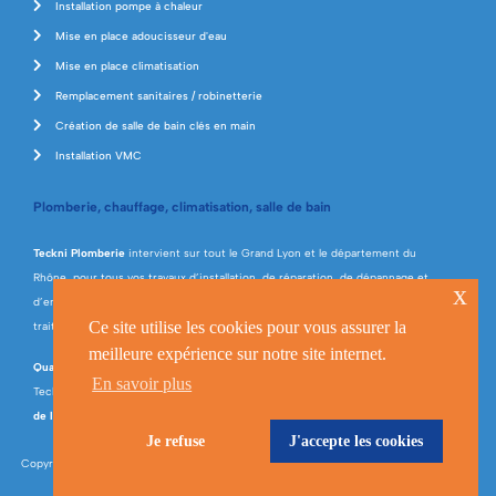
Installation pompe à chaleur
Mise en place adoucisseur d'eau
Mise en place climatisation
Remplacement sanitaires / robinetterie
Création de salle de bain clés en main
Installation VMC
Plomberie, chauffage, climatisation, salle de bain
Teckni Plomberie
intervient sur tout le Grand Lyon et le département du
Rhône, pour tous vos travaux d’installation, de réparation, de dépannage et
x
d’entretien en plomberie, chauffage, climatisation, énergies renouvelables et
Ce site utilise les cookies pour vous assurer la
traitement de l’eau.
meilleure expérience sur notre site internet.
Qualifiée RGE
(Professionnel du Gaz, Qualibat et Qualipac), la société
En savoir plus
Teckni Plomberie réalise tous types de travaux liés à la
rénovation énergétique
de l’habitat
et propose la
création de salle de bains clés en main
.
Je refuse
J'accepte les cookies
Copyright © Teckni Plomberie 2023 •
Mentions légales
• Réalisé par
Studio Nineteen
•
Crédits photos
Pexels.com
/ Fournisseurs