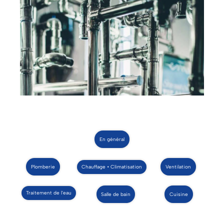
En général
Plomberie
Chauffage • Climatisation
Ventilation
Traitement de l'eau
Salle de bain
Cuisine