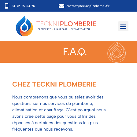
04 72 05 54 76
contact@teckniplomberie.fr
Nos prestatio
Nos réalisatio
F.A.Q.
CHEZ TECKNI PLOMBERIE
Nous comprenons que vous puissiez avoir des
questions sur nos services de plomberie,
climatisation et chauffage. C’est pourquoi nous
avons créé cette page pour vous offrir des
réponses à certaines des questions les plus
fréquentes que nous recevons.